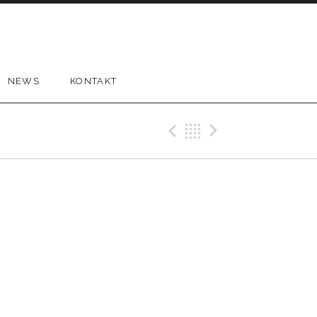
NEWS
KONTAKT
Previous Gig
Back
Next Gi