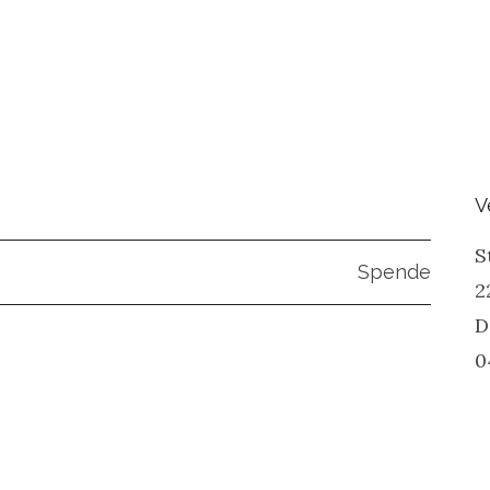
V
S
Spende
2
D
0