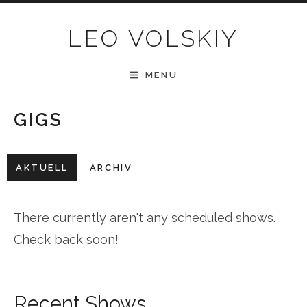
Skip to content
LEO VOLSKIY
MENU
GIGS
AKTUELL
ARCHIV
There currently aren't any scheduled shows.
Check back soon!
Recent Shows