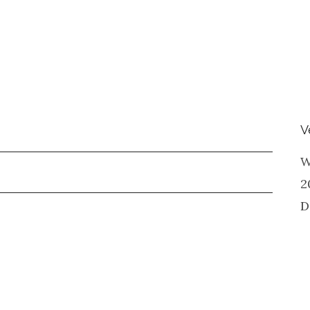
V
W
2
D