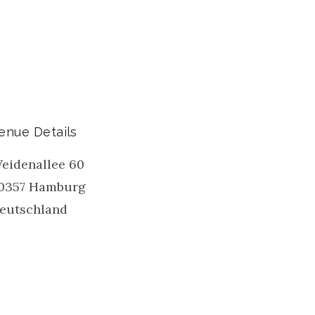
enue Details
eidenallee 60
0357
Hamburg
eutschland