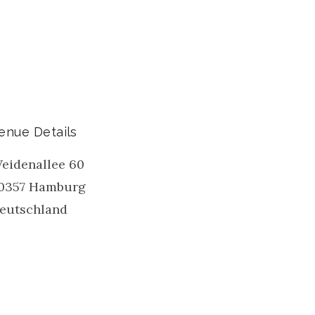
enue Details
eidenallee 60
0357
Hamburg
eutschland