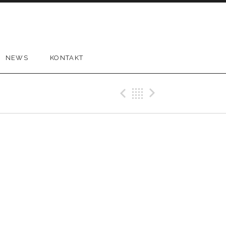
NEWS
KONTAKT
Previous Gig
Back
Next Gi