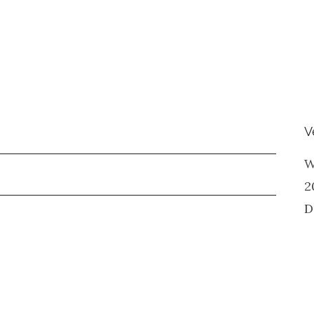
V
W
2
D