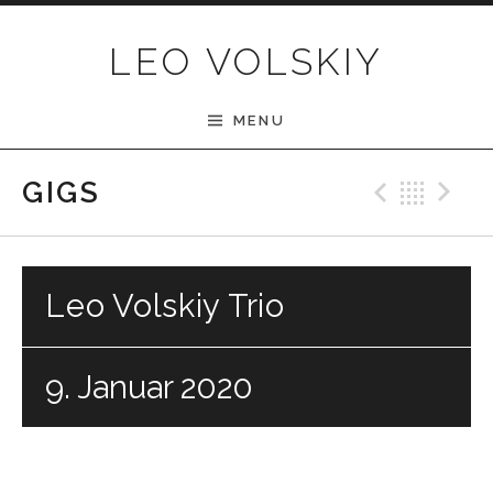
Skip to content
LEO VOLSKIY
MENU
Previ
Bac
N
GIGS
Leo Volskiy Trio
9. Januar 2020