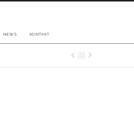
NEWS
KONTAKT
Previous Gig
Back
Next Gi