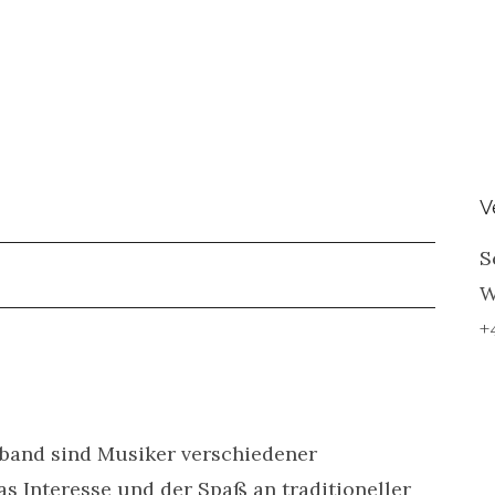
V
S
W
+
zband sind Musiker verschiedener
as Interesse und der Spaß an traditioneller