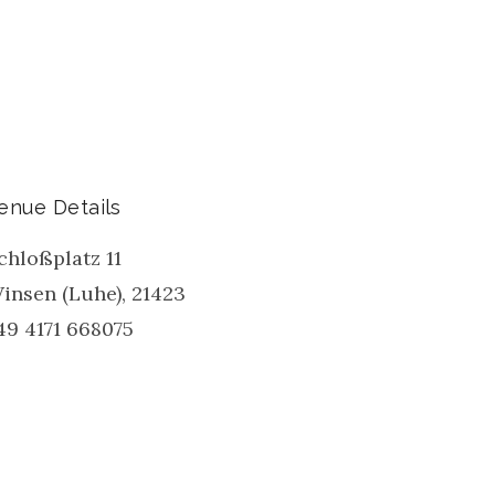
enue Details
chloßplatz 11
insen (Luhe)
,
21423
49 4171 668075