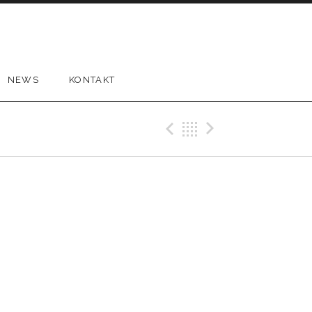
NEWS
KONTAKT
Previous Gig
Back
Next Gi