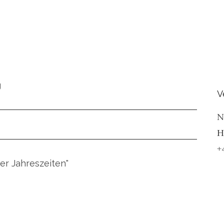
g
V
N
H
+
er Jahreszeiten"