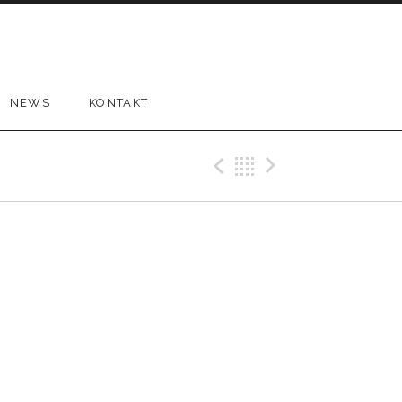
NEWS
KONTAKT
Previous Gig
Back
Next Gi