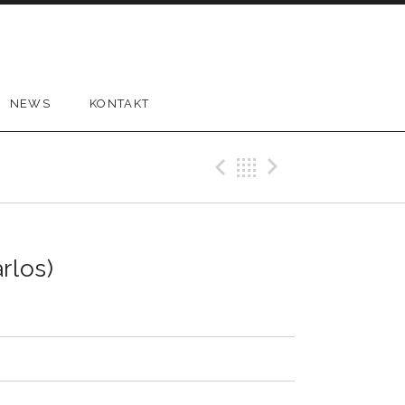
NEWS
KONTAKT
Previous Tr
Back
Next Tr
rlos)