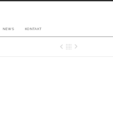
NEWS
KONTAKT
Previous Gig
Back
Next Gi