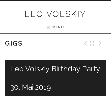
Skip to content
LEO VOLSKIY
MENU
Previ
Bac
N
GIGS
Leo Volskiy Birthday Party
30. Mai 2019