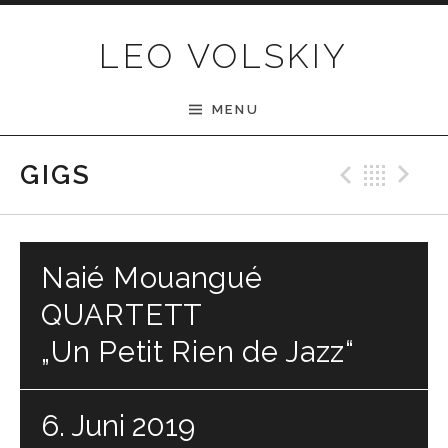
Skip to content
LEO VOLSKIY
MENU
Previ
Bac
N
GIGS
Naié Mouangué
QUARTETT
„Un Petit Rien de Jazz“
6. Juni 2019