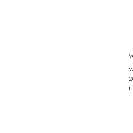
V
W
2
D