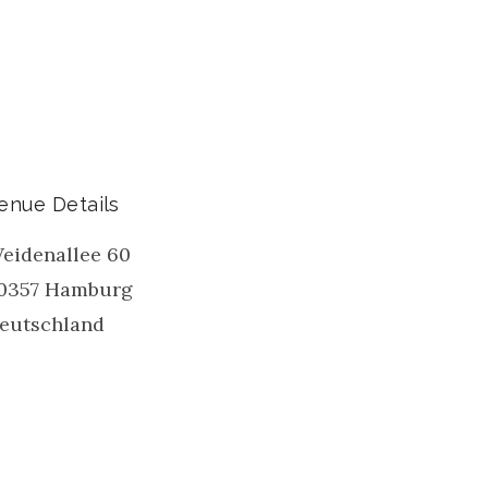
enue Details
eidenallee 60
0357
Hamburg
eutschland