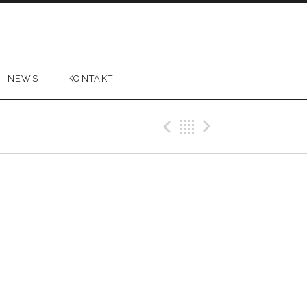
NEWS
KONTAKT
Previous Gig
Back
Next Gi