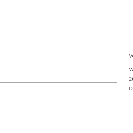
V
W
2
D